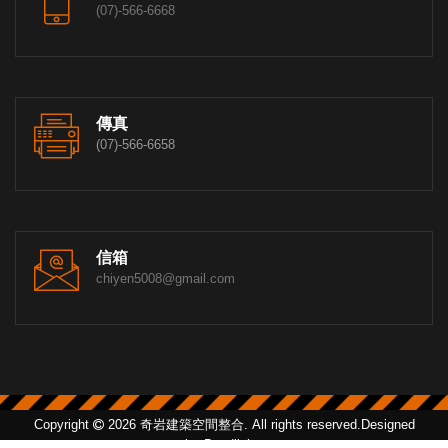
(07)-566-6668
傳真
(07)-566-6658
信箱
chiyen5008@gmail.com
Copyright
2026 奇岩建築空間整合. All rights reserved.Designed
by
Bondlink.