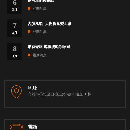
鋼構屋的優缺點
6
相關知識
3月
古蹟風貌~大樹舊鳳梨工廠
7
相關知識
3月
家有老屋 容積獎勵別錯過
8
最新消息
3月
地址
高雄市苓雅區自強三路3號30樓之1C棟
電話