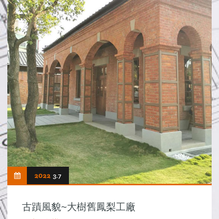
2022
3.7
古蹟風貌~大樹舊鳳梨工廠