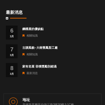
最新消息
鋼構屋的優缺點
6
相關知識
3月
古蹟風貌~大樹舊鳳梨工廠
7
相關知識
3月
家有老屋 容積獎勵別錯過
8
最新消息
3月
地址
高雄市苓雅區自強三路3號30樓之1C棟