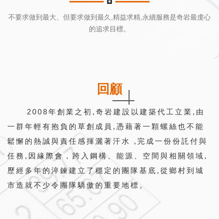
不要求做到最大、但要求做到最久,精益求精,永續服務是奇岩最虔心
的追求目標。
回顧
2008年創業之初,奇岩建設以建築代工立業,由
一群年輕有抱負的草創成員,憑藉著一顆螺絲也不能
鬆懈的熱誠與責任感揮灑著汗水 ,完成一份份託付與
任務,因緣際會，跨入鋼構、能源、空間與相關領域,
歷經多年的淬鍊建立了穩定的團隊基底,從鄉村到城
市造就不少令團隊驕傲的重要地標。