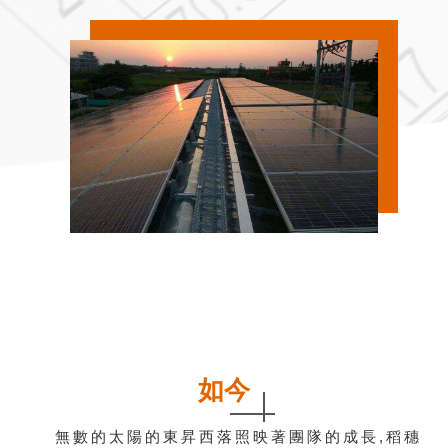
如今
無數的太陽的東昇西落照映著團隊的成長,稻穗