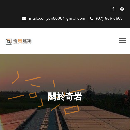
mailto:chiyen5008@gmail.com
(07)-566-6668
Tog
navi
關於奇岩