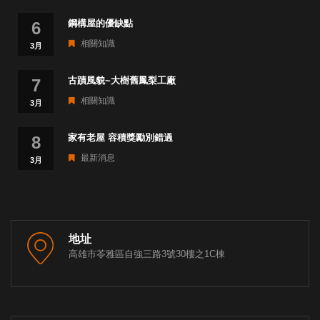
鋼構屋的優缺點
6
相關知識
3月
古蹟風貌~大樹舊鳳梨工廠
7
相關知識
3月
家有老屋 容積獎勵別錯過
8
最新消息
3月
地址
高雄市苓雅區自強三路3號30樓之1C棟