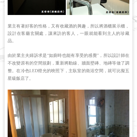
業主有著好客的性格，又有收藏酒的興趣，所以將酒櫃展示櫃，
設計在客廳玄關處，讓來訪的客人，一眼就能看到主人的珍藏
品。
由於業主夫婦訴求是
“
如廁時也能有享受的感覺
”
，所以設計師在
不改變原有的空間規劃，重新將動線、牆面壁磚、地磚等做了調
整。在冷色
LED
燈光的映照下，主臥室的衛浴空間，就可比擬五
星級飯店了。