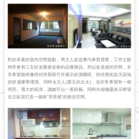
對於本案的室內空間規劃，男主人是從事汽車買賣業，工作之餘
時常會有三五好友聚會並相約品嘗酒品。所以改造後的空間，非
常希望能有像招待所那樣可作展示的酒櫃區、招待朋友談天說地
的舒適奢華環境。同時女主人(業主的太太)，也非常希望有一個
明亮、寬大的廚房，讓她可以一展廚藝。同時夫婦倆還表示希望
在主臥室打造一個有“享受感”的衛浴空間。