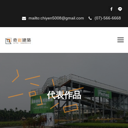
mailto:chiyen5008@gmail.com
(07)-566-6668
Tog
navi
代表作品