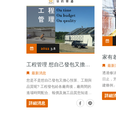
2022
3.8
家有
工程管理 想自己發包又擔心
最新
預算、工期與品質嗎?
透過修法
最新消息
日止，
您是不是想自己發包又擔心預算、工期與
建條例
品質呢? 工程發包給各廠商後，廠商間的
發。
進場時間配合、報價及施工品質您知道這
詳細
之中的眉角嗎? 專業性的施工工法及產品
詳細消息
性質，您全部都了解嗎? 您知道您的每一
分辛苦錢都被使用在哪裡嗎?