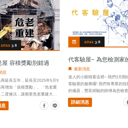
2022
3.8
2022
3.8
代客驗屋~ 為您檢測家
老屋 容積獎勵別錯過
與品質
最新消息
消息
迷人的小眼睛看這裡~ 我們3月開始提供代
再延長五年，延長至2025年5月9
客驗屋的服務囉! 我們有專業的技
另再增加「規模獎勵」。「危老重
的儀器，豐富經驗的師傅為您檢
」二度修法，讓都更危老重建大爆
家有沒有哪裡有小傷口、小瑕疵
詳細消息
大問題也會給您提供建議或解決
消息
您剛好有房子需要檢查，卻還找
團隊的話，歡迎您來電詢問喔! 我們將竭誠
為您服務。