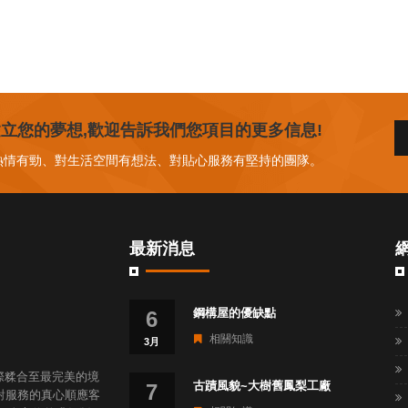
立您的夢想,歡迎告訴我們您項目的更多信息!
熱情有勁、對生活空間有想法、對貼心服務有堅持的團隊。
最新消息
鋼構屋的優缺點
6
相關知識
3月
際糅合至最完美的境
古蹟風貌~大樹舊鳳梨工廠
7
對服務的真心順應客